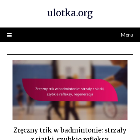
Skip
ulotka.org
to
content
Menu
Zręczny trik w badmintonie: strzały
z siatki, szybkie refleksy,