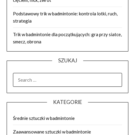
cięciem, flick, zwrot
Podstawowy trik w badmintonie: kontrola lotki, ruch,
strategia
Trik w badmintonie dla początkujących: gra przy siatce,
smecz, obrona
SZUKAJ
SEARCH
FOR:
KATEGORIE
Średnie sztuczki w badmintonie
Zaawansowane sztuczki w badmintonie